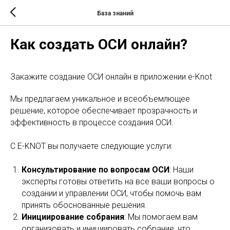
База знаний
Как создать ОСИ онлайн?
Закажите создание ОСИ онлайн в приложении e-Knot
Мы предлагаем уникальное и всеобъемлющее
решение, которое обеспечивает прозрачность и
эффективность в процессе создания ОСИ.
С E-KNOT вы получаете следующие услуги:
Консультирование по вопросам ОСИ
: Наши
эксперты готовы ответить на все ваши вопросы о
создании и управлении ОСИ, чтобы помочь вам
принять обоснованные решения.
Инициирование собрания
: Мы помогаем вам
организовать и инициировать собрание, что